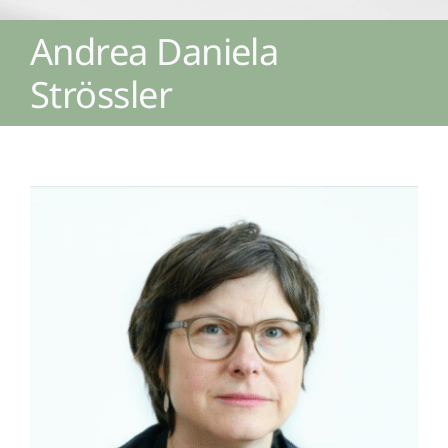
Andrea Daniela
Login Fairgate
Strössler